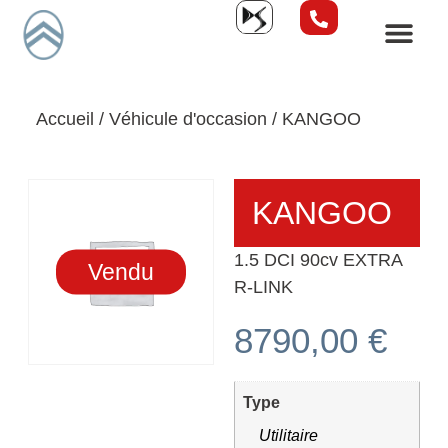
Accueil
/
Véhicule d'occasion
/ KANGOO
KANGOO
1.5 DCI 90cv EXTRA
Vendu
R-LINK
8790,00
€
Type
Utilitaire