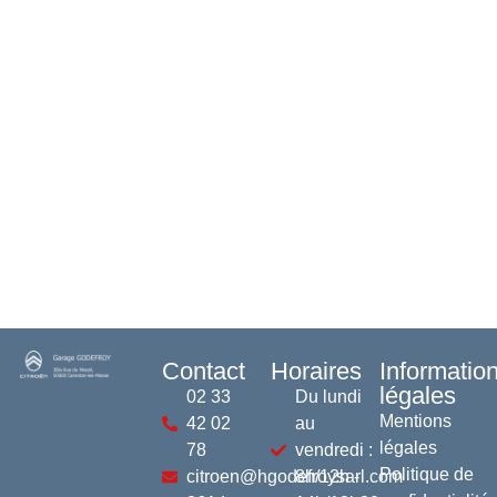
Contact
Horaires
Informatio
légales
02 33
Du lundi
Mentions
42 02
au
légales
78
vendredi :
Politique de
citroen@hgodefroysarl.com
8h/12h -