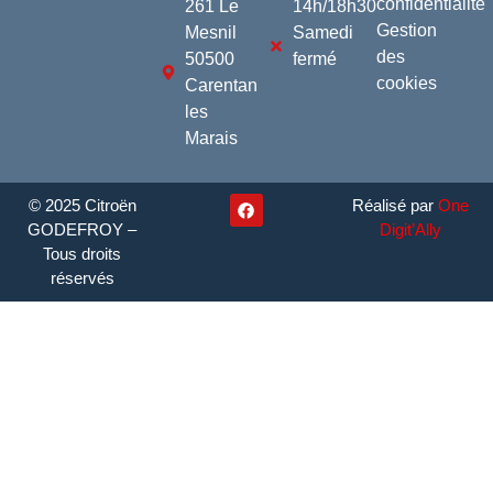
confidentialité
261 Le
14h/18h30
Gestion
Mesnil
Samedi
des
50500
fermé
cookies
Carentan
les
Marais
© 2025 Citroën
Réalisé par
One
GODEFROY –
Digit’Ally
Tous droits
réservés