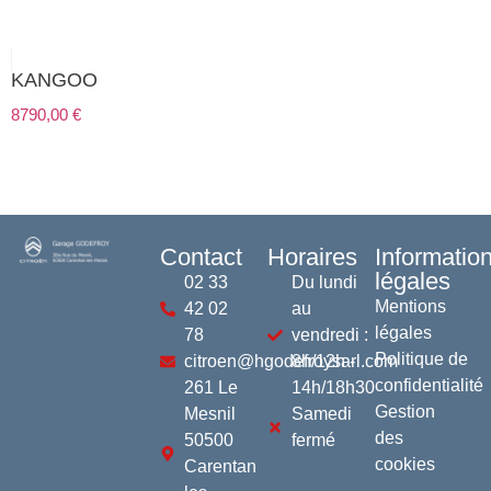
KANGOO
8790,00
€
Contact
Horaires
Informatio
légales
02 33
Du lundi
Mentions
42 02
au
légales
78
vendredi :
Politique de
citroen@hgodefroysarl.com
8h/12h -
confidentialité
261 Le
14h/18h30
Gestion
Mesnil
Samedi
des
50500
fermé
cookies
Carentan