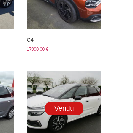
C4
17990,00
€
Vendu