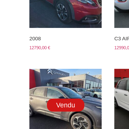
2008
C3 A
12790,00
€
12990,
Vendu