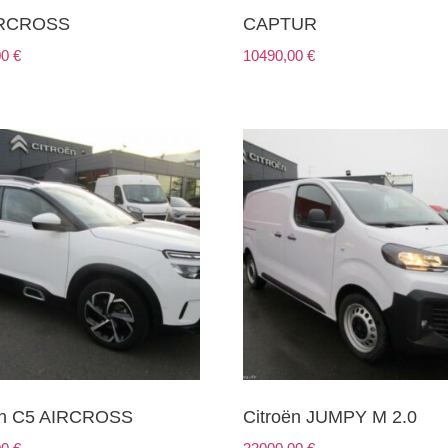
IRCROSS
CAPTUR
00
€
10490,00
€
ën C5 AIRCROSS
Citroën JUMPY M 2.0