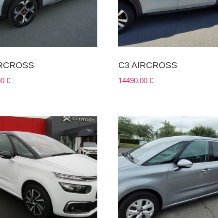
IRCROSS
C3 AIRCROSS
00
€
14490,00
€