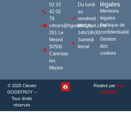
légales
02 33
Du lundi
Mentions
42 02
au
légales
78
vendredi :
Politique de
citroen@hgodefroysarl.com
8h/12h -
confidentialité
261 Le
14h/18h30
Gestion
Mesnil
Samedi
des
50500
fermé
cookies
Carentan
les
Marais
© 2025 Citroën
Réalisé par
One
GODEFROY –
Digit’Ally
Tous droits
réservés