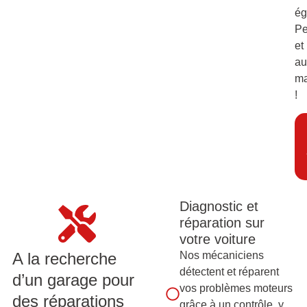
ég
Pe
et
au
ma
!
Diagnostic et
réparation sur
votre voiture
A la recherche
Nos mécaniciens
détectent et réparent
d’un garage pour
vos problèmes moteurs
des réparations
grâce à un contrôle, y