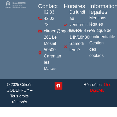
Contact
Horaires
Informatio
légales
02 33
Du lundi
Mentions
42 02
au
légales
78
vendredi :
Politique de
citroen@hgodefroysarl.com
8h/12h -
confidentialité
261 Le
14h/18h30
Gestion
Mesnil
Samedi
des
50500
fermé
cookies
Carentan
les
Marais
© 2025 Citroën
Réalisé par
One
GODEFROY –
Digit’Ally
Tous droits
réservés