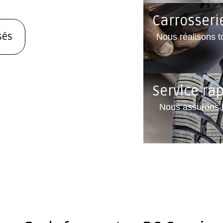
Carrosseri
sés
Nous réalisons t
Service ra
Nous assurons l