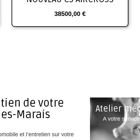
38500,00
€
etien de votre
Atelier mé
les-Marais
A votre service
a
mobile et l’entretien sur votre