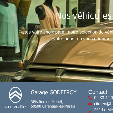
Nos véhicules
Faites votre choix parmi notre sélection de vé
votre achat en vous orientant
Contact
02 33 42 
citroen@h
261 Le Me