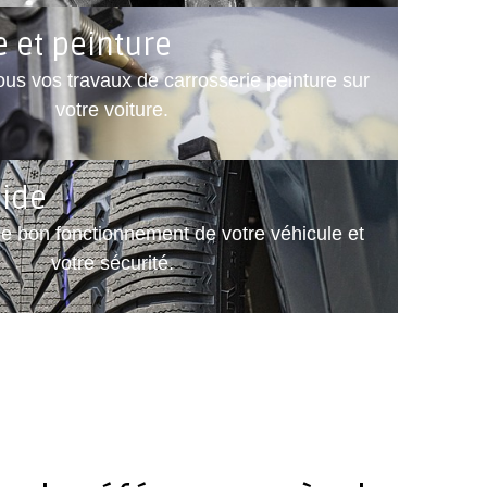
e et peinture
ous vos travaux de carrosserie peinture sur
votre voiture.
pide
e bon fonctionnement de votre véhicule et
votre sécurité.