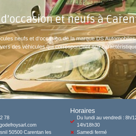
 d’occasion et neufs à Caren
hicules neufs et d’occasion de la marque DS Automobile
 vers des véhicules qui correspondent aux caractéristique
Horaires
02 78
Du lundi au vendredi : 8h/1
godefroysarl.com
14h/18h30
snil 50500 Carentan les
Samedi fermé