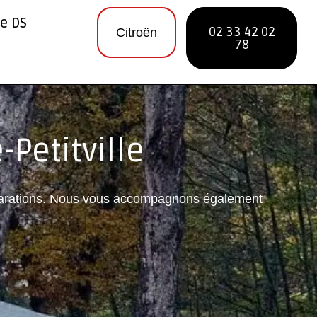
re DS
02 33 42 02
Citroën
78
-Petitville
 réparations. Nous vous accompagnons également