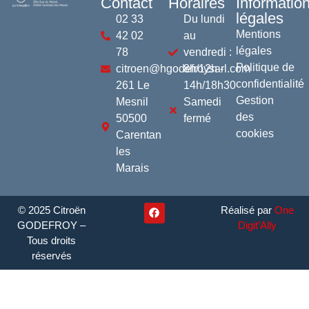
Contact
Horaires
Informatio
légales
02 33
Du lundi
Mentions
42 02
au
légales
78
vendredi :
Politique de
citroen@hgodefroysarl.com
8h/12h -
confidentialité
261 Le
14h/18h30
Gestion
Mesnil
Samedi
des
50500
fermé
cookies
Carentan
les
Marais
© 2025 Citroën
Réalisé par
One
GODEFROY –
Digit’Ally
Tous droits
réservés