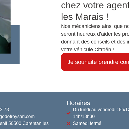
chez votre agen
les Marais !
Nos mécaniciens ainsi que not
seront heureux d’aider les pro
donnant des conseils et des 
votre véhicule Citroën !
Je souhaite prendre con
Horaires
02 78
Du lundi au vendredi : 8h/1
godefroysarl.com
14h/18h30
snil 50500 Carentan les
Samedi fermé