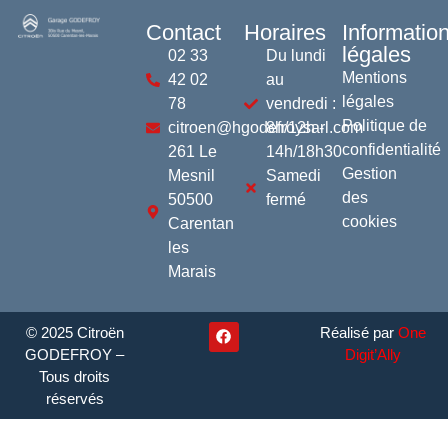
Contact
Horaires
Informatio
légales
02 33
Du lundi
Mentions
42 02
au
légales
78
vendredi :
Politique de
citroen@hgodefroysarl.com
8h/12h -
confidentialité
261 Le
14h/18h30
Gestion
Mesnil
Samedi
des
50500
fermé
cookies
Carentan
les
Marais
© 2025 Citroën
Réalisé par
One
GODEFROY –
Digit’Ally
Tous droits
réservés