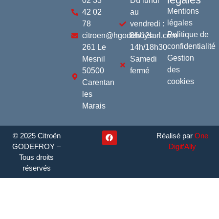
02 33
Du lundi
Mentions
42 02
au
légales
78
vendredi :
Politique de
citroen@hgodefroysarl.com
8h/12h -
confidentialité
261 Le
14h/18h30
Gestion
Mesnil
Samedi
des
50500
fermé
cookies
Carentan
les
Marais
© 2025 Citroën
Réalisé par
One
GODEFROY –
Digit’Ally
Tous droits
réservés