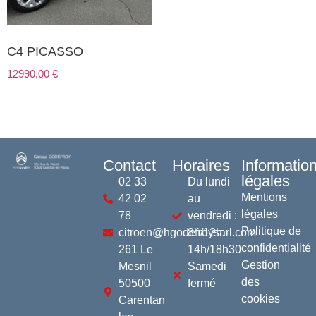
C4 PICASSO
12990,00
€
Contact
Horaires
Informatio
légales
02 33
Du lundi
Mentions
42 02
au
légales
78
vendredi :
Politique de
citroen@hgodefroysarl.com
8h/12h -
confidentialité
261 Le
14h/18h30
Gestion
Mesnil
Samedi
des
50500
fermé
cookies
Carentan