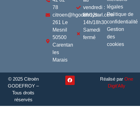
légales
78
vendredi :
Politique de
citroen@hgodefroysarl.com
8h/12h -
confidentialité
261 Le
14h/18h30
Gestion
Mesnil
Samedi
des
50500
fermé
cookies
Carentan
les
Marais
© 2025 Citroën
Réalisé par
One
GODEFROY –
Digit’Ally
Tous droits
réservés