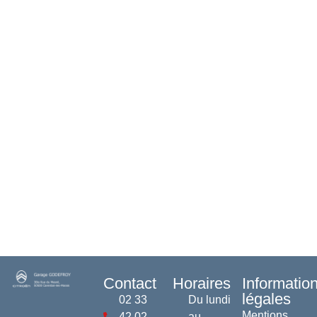
Contact
Horaires
Informatio
légales
02 33
Du lundi
Mentions
42 02
au