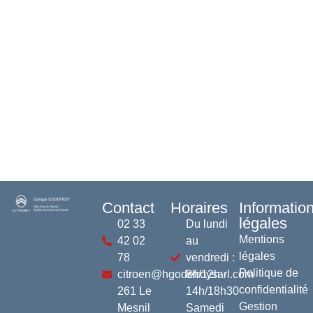
Contact
Horaires
Informatio
légales
02 33
Du lundi
Mentions
42 02
au
légales
78
vendredi :
Politique de
citroen@hgodefroysarl.com
8h/12h -
confidentialité
261 Le
14h/18h30
Gestion
Mesnil
Samedi