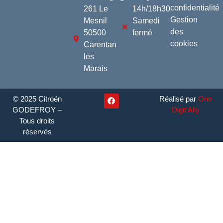
confidentialité
261 Le
14h/18h30
Gestion
Mesnil
Samedi
des
50500
fermé
cookies
Carentan
les
Marais
© 2025 Citroën
Réalisé par
One
GODEFROY –
Digit’Ally
Tous droits
réservés