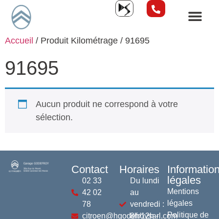
Accueil
/ Produit Kilométrage / 91695
91695
Aucun produit ne correspond à votre
sélection.
Contact
Horaires
Informatio
légales
02 33
Du lundi
Mentions
42 02
au
légales
78
vendredi :
Politique de
citroen@hgodefroysarl.com
8h/12h -