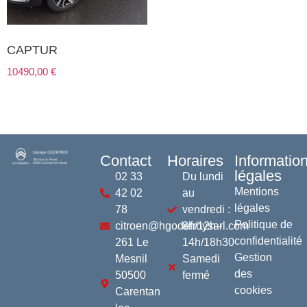
CAPTUR
10490,00
€
Contact
Horaires
Informatio
légales
02 33
Du lundi
Mentions
42 02
au
légales
78
vendredi :
Politique de
citroen@hgodefroysarl.com
8h/12h -
confidentialité
261 Le
14h/18h30
Gestion
Mesnil
Samedi
des
50500
fermé
cookies
Carentan