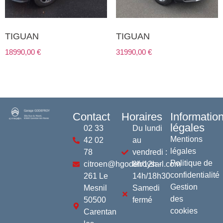
TIGUAN
TIGUAN
18990,00
€
31990,00
€
Contact
Horaires
Informatio
légales
02 33
Du lundi
Mentions
42 02
au
légales
78
vendredi :
Politique de
citroen@hgodefroysarl.com
8h/12h -
confidentialité
261 Le
14h/18h30
Gestion
Mesnil
Samedi
des
50500
fermé
cookies
Carentan