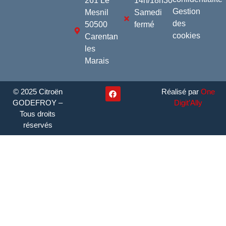
261 Le
14h/18h30
Gestion
Mesnil
Samedi
des
50500
fermé
cookies
Carentan
les
Marais
© 2025 Citroën
Réalisé par
One
GODEFROY –
Digit’Ally
Tous droits
réservés