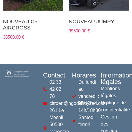
NOUVEAU C5
NOUVEAU JUMPY
AIRCROSS
39500,00
€
38500,00
€
Contact
Horaires
Informatio
légales
02 33
Du lundi
Mentions
42 02
au
légales
78
vendredi :
Politique de
citroen@hgodefroysarl.com
8h/12h -
confidentialité
261 Le
14h/18h30
Gestion
Mesnil
Samedi
des
50500
fermé
cookies
Carentan